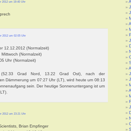
A
r 2012 um 19:40 Uhr
J
J
prech
A
r 2012 um 02:05 Uhr
der 12.12.2012 (Normalzeit)
Mittwoch (Normalzeit)
:05 Uhr (Normalzeit)
A
n (52.33 Grad Nord, 13.22 Grad Ost), nach der
J
J
en Dämmerung um 07:27 Uhr (LT), wird heute um 08:13
onnenaufgang sein. Der heutige Sonnenuntergang ist um
A
(LT).
r 2012 um 23:21 Uhr
cientists, Brian Empfinger