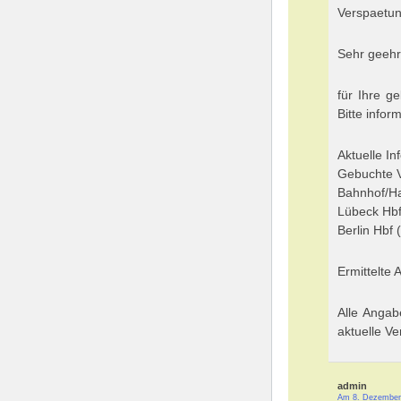
Verspaetun
Sehr geehr
für Ihre g
Bitte infor
Aktuelle In
Gebuchte 
Bahnhof/Ha
Lübeck Hbf
Berlin Hbf 
Ermittelte
Alle Angab
aktuelle Ve
admin
Am 8. Dezember