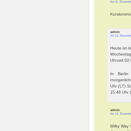
Am 11. Dezembe
Kuratorens
admin
Am 12. Dezembe
Heute ist 
Wochentag 
Uhrzeit 02
In Berli
morgenlich
Uhr (LT) S
15:48 Uhr 
admin
Am 13. Dezembe
Milky Way S