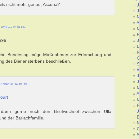
eiß nicht mehr genau, Ascona?
J
J
A
 2012 um 20:09 Uhr
7696
che Bundestag möge Maßnahmen zur Erforschung und
ng des Bienensterbens beschließen.
A
J
J
r 2012 um 14:19 Uhr
A
ourt
 dann gerne noch den Briefwechsel zwischen Ulla
und der Barlachfamilie.