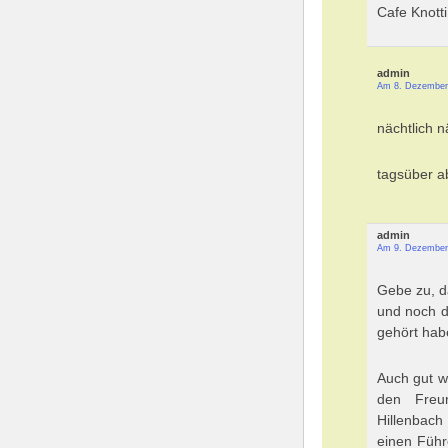
Cafe Knotti
admin
Am 8. Dezember
nächtlich 
tagsüber a
admin
Am 9. Dezember
Gebe zu, d
und noch d
gehört habe
Auch gut w
den Freu
Hillenbach
einen Führ