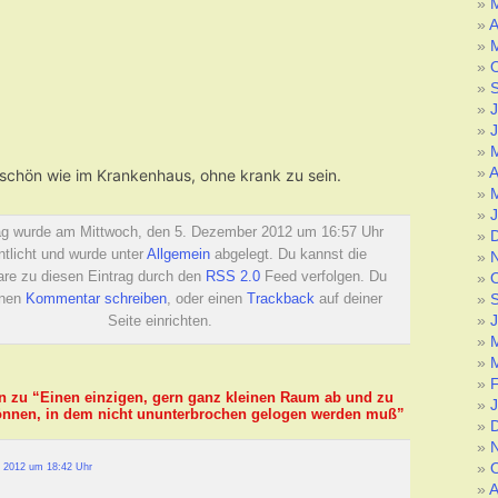
A
J
J
A
 schön wie im Krankenhaus, ohne krank zu sein.
ag wurde am Mittwoch, den 5. Dezember 2012 um 16:57 Uhr
ntlicht und wurde unter
Allgemein
abgelegt. Du kannst die
e zu diesen Eintrag durch den
RSS 2.0
Feed verfolgen. Du
inen
Kommentar schreiben
, oder einen
Trackback
auf deiner
J
Seite einrichten.
n zu “Einen einzigen, gern ganz kleinen Raum ab und zu
önnen, in dem nicht ununterbrochen gelogen werden muß”
 2012 um 18:42 Uhr
A