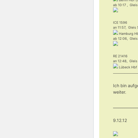
Berlin Hbf (t
ab 10:17 , Gleis
ICE 1596
an 11:57, Gleis
Hamburg H
ab 12:06, Gleis
RE 21416
an 12:48, Gleis
Lübeck Hbf
________________
Ich bin auf
weiter.
_____________
9.12.12