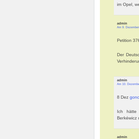
im Opel, w
admin
Am 9. Dezember
Petition 3
Der Deuts
Verhinderu
admin
Am 10. Dezembe
8 Dez
gonc
Ich hätte
Berkéwicz 
admin