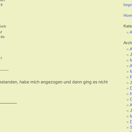
ief)
Imp
 8
Hom
Kate
 5a/b
A
bf
 6b
Arch
A
J
 7
A
______
gestanden, habe mich angezogen und dann ging es nicht
__________
A
J