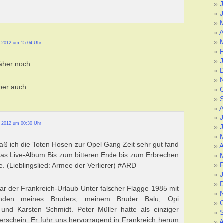
J
J
A
 2012 um 15:04 Uhr
näher noch
ber auch
A
J
 2012 um 00:30 Uhr
J
aß ich die Toten Hosen zur Opel Gang Zeit sehr gut fand
A
as Live-Album Bis zum bitteren Ende bis zum Erbrechen
. (Lieblingslied: Armee der Verlierer) #ARD
ar der Frankreich-Urlaub Unter falscher Flagge 1985 mit
nden meines Bruders, meinem Bruder Balu, Opi
 und Karsten Schmidt. Peter Müller hatte als einziger
erschein. Er fuhr uns hervorragend in Frankreich herum
A