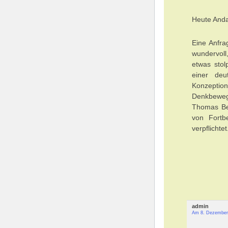
Heute Anda
Eine Anfra
wundervoll
etwas stol
einer de
Konzeption
Denkbewegu
Thomas Ber
von Fortb
verpflichtet
admin
Am 8. Dezember