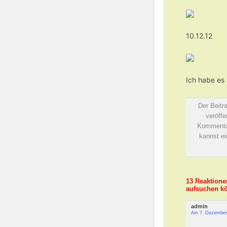
10.12.12
Ich habe es
Der Beitr
veröffe
Kommentar
kannst e
13 Reaktione
aufsuchen k
admin
Am 7. Dezember