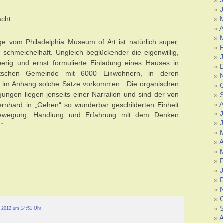
J
J
cht.
A
ge vom Philadelphia Museum of Art ist natürlich super,
, schmeichelhaft. Ungleich beglückender die eigenwillig,
perig und ernst formulierte Einladung eines Hauses in
utschen Gemeinde mit 6000 Einwohnern, in deren
 im Anhang solche Sätze vorkommen: „Die organischen
ngen liegen jenseits einer Narration und sind der von
A
nhard in „Gehen“ so wunderbar geschilderten Einheit
J
ewegung, Handlung und Erfahrung mit dem Denken
J
.“
A
 2012 um 14:51 Uhr
A