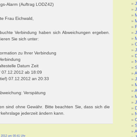
J
gs-Alarm (Auftrag LODZ42)
J
te Frau Eichwald,
ebuchte Verbindung haben sich Abweichungen ergeben.
mieren Sie sich unter:
formation zu Ihrer Verbindung
Verbindung
ltestelle Datum Zeit
 07.12.2012 ab 18:09
A
(tief) 07.12.2012 an 20:33
J
A
 Abweichung: Verspätung
en sind ohne Gewähr. Bitte beachten Sie, dass sich die
rkehrslage jederzeit ändern kann.
A
 2012 um 00:41 Uhr